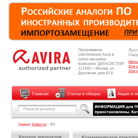
Льго
Программное
Скид
обеспечение Avira в
online-магазине
Мигр
Компании "ДАТАСИСТЕМ"
Для 
117405, г. Москва, ул.
Для г
Дорожная, дом 60 Б
Главная
Статьи и обзоры
Акции и с
Главная
Новости
:: КП
Каталог продуктов
Коммерческое предлож