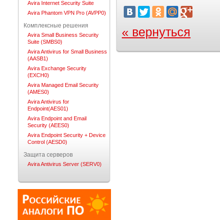
Avira Internet Security Suite
Avira Phantom VPN Pro (AVPP0)
Комплексные решения
« вернуться
Avira Small Business Security
Suite (SMBS0)
Avira Antivirus for Small Business
(AASB1)
Avira Exchange Security
(EXCH0)
Avira Managed Email Security
(AMES0)
Avira Antivirus for
Endpoint(AES01)
Avira Endpoint and Email
Security (AEES0)
Avira Endpoint Security + Device
Control (AESD0)
Защита серверов
Avira Antivirus Server (SERV0)