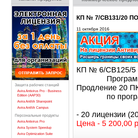
КП № 7/СВ131/20 ПО 
11 октября 2016
КП № 6/СВ125/5
Программный п
Защита рабочих станций
Продление 20 ПК
Avira Antivirus Pro - Business
по программе
Edition (AAP30)
Avira AntiVir Sharepoint
Avira AntiVir Campus
- 20 лицензии (2
Персональные продукты
Цена - 5 200,00 
Avira Antivirus Pro
Avira System Speedup
Avira Optimization Suite