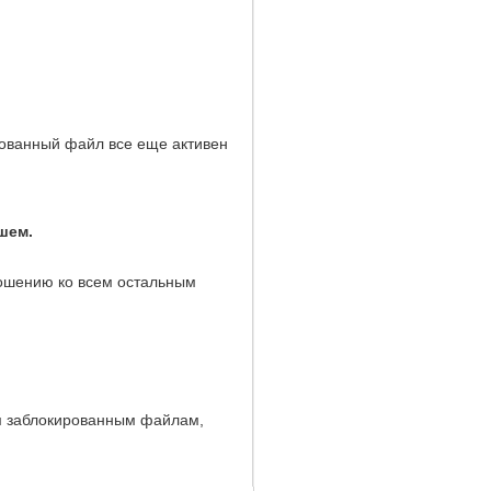
ванный файл все еще активен
шем.
ношению ко всем остальным
м заблокированным файлам,