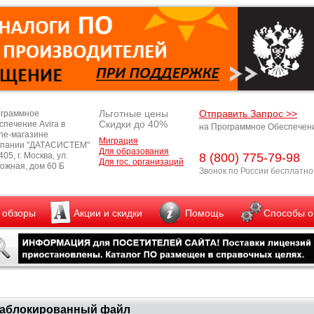
Льготные цены
Отправить Запрос >>
граммное
Скидки до 40%
спечение Avira в
на Программное Обеспечен
ine-магазине
Миграция
пании "ДАТАСИСТЕМ"
Для образования
05, г. Москва, ул.
8 (800) 775-79-98
Для гос. организаций
ожная, дом 60 Б
Звонок по России бесплатно
и обзоры
Акции и скидки
Помощь
Способы о
аблокированный файл