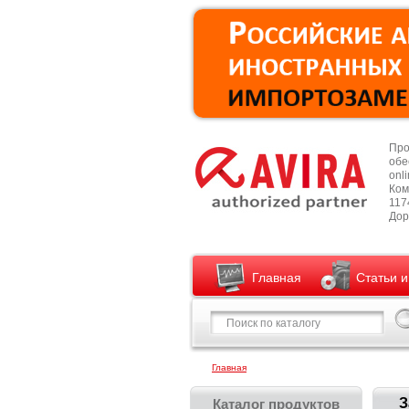
Про
обе
onl
Ком
1174
Дор
Главная
Статьи 
Главная
З
Каталог продуктов