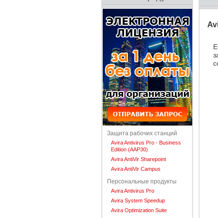
Av
Е
з
с
Защита рабочих станций
Avira Antivirus Pro - Business
Edition (AAP30)
Avira AntiVir Sharepoint
Avira AntiVir Campus
Персональные продукты
Avira Antivirus Pro
Avira System Speedup
Avira Optimization Suite