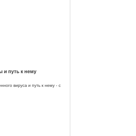
 и путь к нему
ого вируса и путь к нему - с