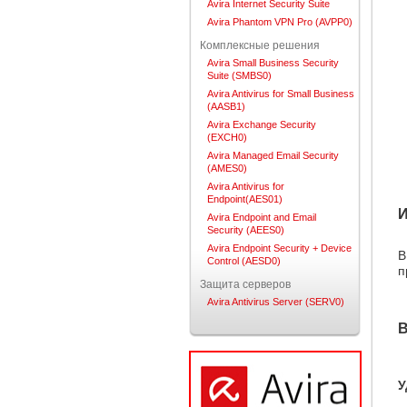
Avira Internet Security Suite
Avira Phantom VPN Pro (AVPP0)
Комплексные решения
Avira Small Business Security
Suite (SMBS0)
Avira Antivirus for Small Business
(AASB1)
Avira Exchange Security
(EXCH0)
Avira Managed Email Security
(AMES0)
Avira Antivirus for
Endpoint(AES01)
И
Avira Endpoint and Email
Security (AEES0)
Avira Endpoint Security + Device
В
Control (AESD0)
п
Защита серверов
Avira Antivirus Server (SERV0)
В
У