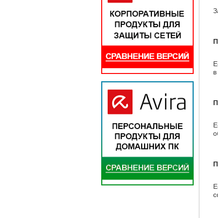
З
П
Е
в
П
Е
о
П
Е
с