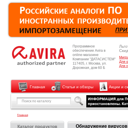
Льго
Программное
Скид
обеспечение Avira в
online-магазине
Мигр
Компании "ДАТАСИСТЕМ"
Для 
117405, г. Москва, ул.
Для г
Дорожная, дом 60 Б
Главная
Статьи и обзоры
Акции и с
Главная
Обнаружение вирусов 
Каталог продуктов