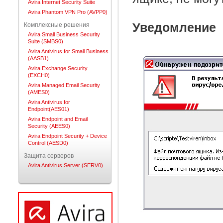
Avira Internet Security Suite
Avira Phantom VPN Pro (AVPP0)
Уведомление
Комплексные решения
Avira Small Business Security
Suite (SMBS0)
Avira Antivirus for Small Business
(AASB1)
Avira Exchange Security
(EXCH0)
Avira Managed Email Security
(AMES0)
Avira Antivirus for
Endpoint(AES01)
Avira Endpoint and Email
Security (AEES0)
Avira Endpoint Security + Device
Control (AESD0)
Защита серверов
Avira Antivirus Server (SERV0)