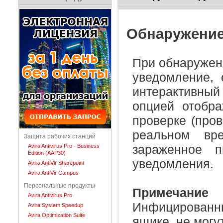
Обнаружение
При обнаружен
уведомление,
интерактивны
опцией
отобр
проверке (про
реальном вр
Защита рабочих станций
зараженное 
Avira Antivirus Pro - Business
Edition (AAP30)
уведомления.
Avira AntiVir Sharepoint
Avira AntiVir Campus
Персональные продукты
Примечание
Avira Antivirus Pro
Инфицированн
Avira System Speedup
Avira Optimization Suite
ящике, не могу