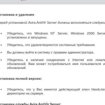
становка и удаление
еред установкой Avira AntiVir Server должны вополняться следую
Убедитесь, что Windows NT Server, Windows 2000 Serv
установлены и запущены.
Убедитесь, что удовлетворяются системные требования.
Вы должны войти в систему с правами администратора.
Убедитесь в наличии соединения с Internet или лока
обновлений. Вам может потребоваться имя пользователя 
обновлений.
становка полной версии:
Убедитесь, что у Вас имеется действующий ключ hbedv.k
директории на сервере.
становка службы Avira AntiVir Server: