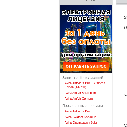
У
П
Защита рабочих станций
Avira Antivirus Pro - Business
Edition (AAP30)
Avira AntiVir Sharepoint
У
Avira AntiVir Campus
Персональные продукты
Avira Antivirus Pro
Avira System Speedup
Avira Optimization Suite
У