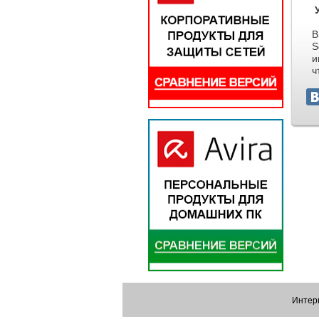
У
В
S
и
ч
Интерн