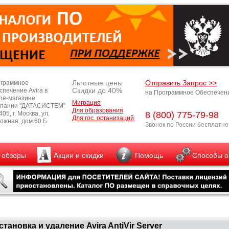
Льготные цены
Отправить Запрос >>
граммное
Скидки до 40%
спечение Avira в
на Программное Обеспечен
ine-магазине
Миграция
пании "ДАТАСИСТЕМ"
Для образования
05, г. Москва, ул.
8 (800) 775-79-98
Для гос. организаций
ожная, дом 60 Б
Звонок по России бесплатно
и обзоры
Акции и скидки
Помощь
Способы о
становка и удаление Avira AntiVir Server