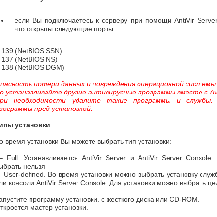
если Вы подключаетесь к серверу при помощи AntiVir Server
что открыты следующие порты:
 139 (NetBIOS SSN)
 137 (NetBIOS NS)
 138 (NetBIOS DGM)
пасность потери данных и повреждения операционной системы
е устанавливайте другие антивирусные программы вместе с Avira
ри необходимости удалите такие программы и службы.
рограммы пред установкой.
ипы установки
о время установки Вы можете выбрать тип установки:
 Full. Устанавливается AntiVir Server и AntiVir Server Console
ыбрать нельзя.
 User-defined. Во время установки можно выбрать установку службы 
ли консоли AntiVir Server Console. Для установки можно выбрать ц
апустите программу установки, с жесткого диска или CD-ROM.
ткроется мастер установки.