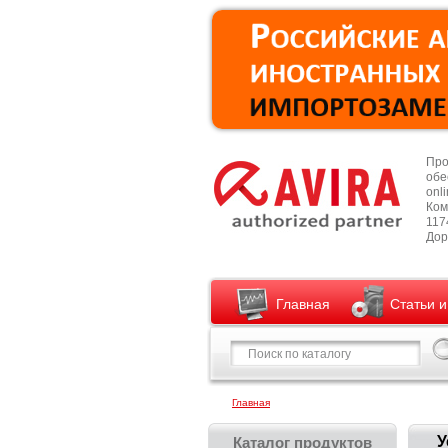
Про
обе
onl
Ком
1174
Дор
Главная
Статьи 
Главная
У
Каталог продуктов