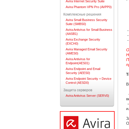
Avira Internet Security Suite
Avira Phantom VPN Pro (AVPP0)
Комплексные решения
Avira Small Business Security
Suite (SMBS0)
Avira Antivirus for Small Business
-
(AASB1)
-
Avira Exchange Security
-
(EXCH0)
Avira Managed Email Security
О
(AMES0)
Н
Avira Antivirus for
П
Endpoint(AES01)
п
Avira Endpoint and Email
Security (AEES0)
Т
Avira Endpoint Security + Device
Control (AESD0)
В
Защита серверов
–
Avira Antivirus Server (SERV0)
в
–
и
З
О