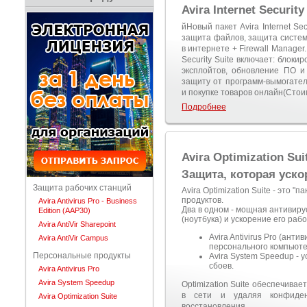
Avira Internet Security
йНовый пакет Avira Internet Se
защита файлов, защита систем
в интернете + Firewall Manager
Security Suite включает: блок
эксплойтов, обновление ПО и
защиту от программ-вымогател
и покупке товаров онлайн(Стоим
Подробнее
Avira Optimization Sui
Защита, которая уско
Защита рабочих станций
Avira Optimization Suite - это 
продуктов.
Avira Antivirus Pro - Business
Два в одном - мощная антивир
Edition (AAP30)
(ноутбука) и ускорение его раб
Avira AntiVir Sharepoint
Avira Antivirus Pro (ант
Avira AntiVir Campus
персонального компьютер
Персональные продукты
Avira System Speedup -
сбоев.
Avira Antivirus Pro
Avira System Speedup
Optimization Suite обеспечива
в сети и удаляя конфиде
Avira Optimization Suite
восстановления.