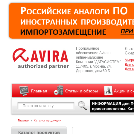
Льго
Программное
Скид
обеспечение Avira в
online-магазине
Мигр
Компании "ДАТАСИСТЕМ"
Для 
117405, г. Москва, ул.
Для г
Дорожная, дом 60 Б
Главная
Статьи и обзоры
Акции и с
Главная
Каталог продукции
Каталог продуктов