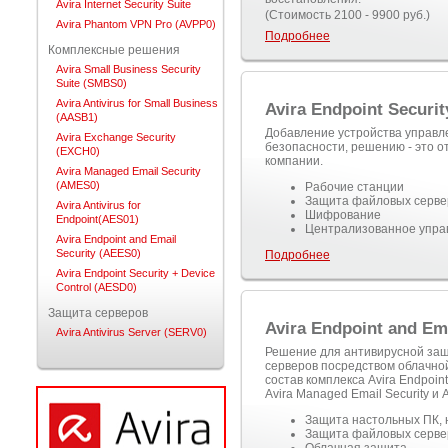
Avira Internet Security Suite
(Стоимость 2100 - 9900 руб.)
Avira Phantom VPN Pro (AVPP0)
Подробнее
Комплексные решения
Avira Small Business Security
Suite (SMBS0)
Avira Antivirus for Small Business
Avira Endpoint Securit
(AASB1)
Добавление устройства управле
Avira Exchange Security
безопасности, решению - это о
(EXCH0)
компании.
Avira Managed Email Security
(AMES0)
Рабочие станции
Защита файловых серве
Avira Antivirus for
Шифрование
Endpoint(AES01)
Централизованное упра
Avira Endpoint and Email
Security (AEES0)
Подробнее
Avira Endpoint Security + Device
Control (AESD0)
Защита серверов
Avira Endpoint and Em
Avira Antivirus Server (SERV0)
Решение для антивирусной за
серверов посредством облачно
состав комплекса Avira Endpoin
Avira Managed Email Security и A
Защита настольных ПК, н
Защита файловых серве