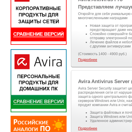
Представляем лучшую
Откройте для себя уникальную
многочисленными наградами
Новая защита от програ
предотвращает даже неи
Спокойно совершайте ба
отправку электронной п
Лечение файлов и небол
с другими антивирусами
(Стоимость 1400 - 4900 руб.)
Подробнее
Avira Antivirus Server
Avira Server Security защитит 
распределения сети от наруше
защита одного центрального ф
серверов Windows или Unix, на
продукт компании Avira и счита
Защита файловых и поч
Защита Windows или Uni
Удаленное администрир
Подробнее