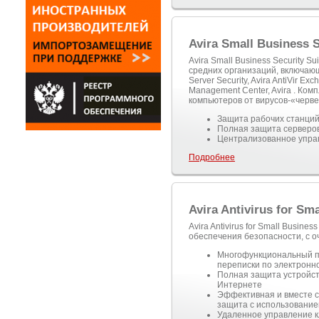
Avira Small Business 
Avira Small Business Security S
средних организаций, включающий
Server Security, Avira AntiVir Exc
Management Center, Avira . Ком
компьютеров от вирусов-«черве
Защита рабочих станци
Полная защита серверо
Централизованное упра
Подробнее
Avira Antivirus for Sm
Avira Antivirus for Small Busines
обеспечения безопасности, с о
Многофункциональный па
переписки по электронн
Полная защита устройств
Интернете
Эффективная и вместе с
защита с использование
Удаленное управление к