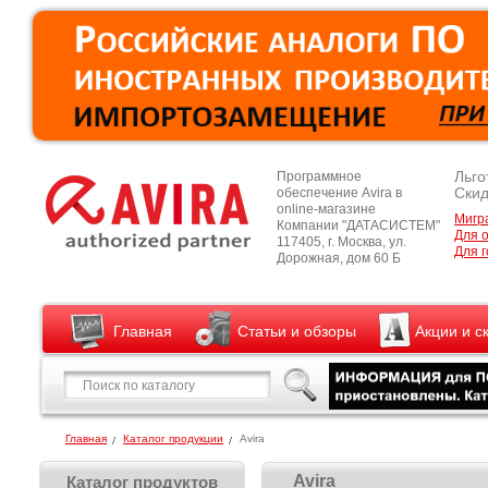
Льго
Программное
Скид
обеспечение Avira в
online-магазине
Мигр
Компании "ДАТАСИСТЕМ"
Для 
117405, г. Москва, ул.
Для г
Дорожная, дом 60 Б
Главная
Статьи и обзоры
Акции и с
Главная
Каталог продукции
Avira
Avira
Каталог продуктов