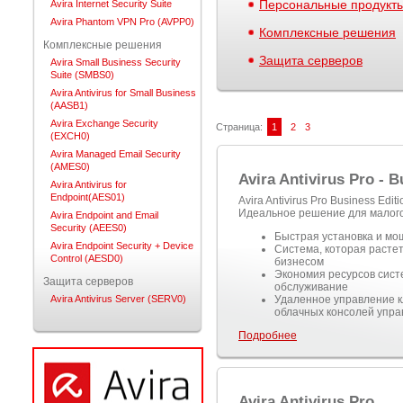
Персональные продукт
Avira Internet Security Suite
Avira Phantom VPN Pro (AVPP0)
Комплексные решения
Комплексные решения
Защита серверов
Avira Small Business Security
Suite (SMBS0)
Avira Antivirus for Small Business
(AASB1)
Avira Exchange Security
Страница:
1
2
3
(EXCH0)
Avira Managed Email Security
(AMES0)
Avira Antivirus Pro - 
Avira Antivirus for
Endpoint(AES01)
Avira Antivirus Pro Business Ed
Идеальное решение для малого
Avira Endpoint and Email
Security (AEES0)
Быстрая установка и м
Avira Endpoint Security + Device
Система, которая растет
Control (AESD0)
бизнесом
Экономия ресурсов сист
Защита серверов
обслуживание
Avira Antivirus Server (SERV0)
Удаленное управление к
облачных консолей упра
Подробнее
Avira Antivirus Pro