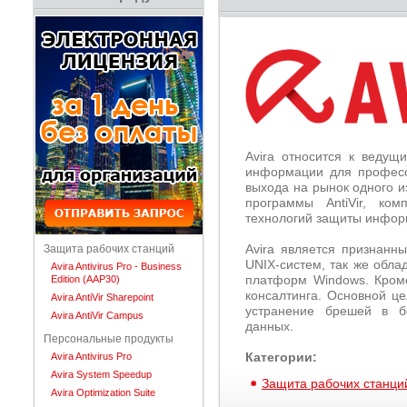
Avira относится к ведущ
информации для професси
выхода на рынок одного и
программы AntiVir, ко
технологий защиты инфор
Avira является признанн
Защита рабочих станций
UNIX-систем, так же обл
Avira Antivirus Pro - Business
платформ Windows. Кроме 
Edition (AAP30)
консалтинга. Основной це
Avira AntiVir Sharepoint
устранение брешей в б
Avira AntiVir Campus
данных.
Персональные продукты
Категории:
Avira Antivirus Pro
Avira System Speedup
Защита рабочих станци
Avira Optimization Suite